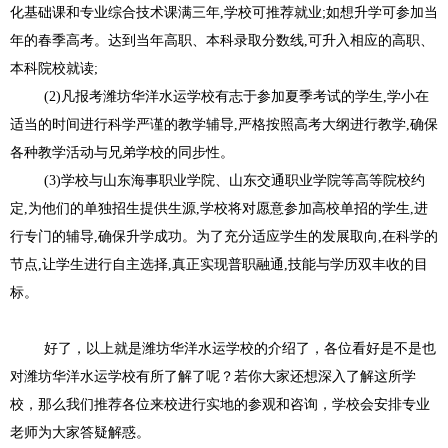
化基础课和专业综合技术课满三年
,
学校可推荐就业
;
如想升学可参加当
年的春季高考。达到当年高职、本科录取分数线
,
可升入相应的高职、
本科院校就读
;
(2)
凡报考潍坊华洋水运学校有志于参加夏季考试的学生
,
学小在
适当的时间进行科学严谨的教学辅导
,
严格按照高考大纲进行教学
,
确保
各种教学活动与兄弟学校的同步性。
(3)
学校与山东海事职业学院、山东交通职业学院等高等院校约
定
,
为他们的单独招生提供生源
,
学校将对愿意参加高校单招的学生
,
进
行专门的辅导
,
确保升学成功。为了充分适应学生的发展取向
,
在科学的
节点
,
让学生进行自主选择
,
真正实现普职融通
,
技能与学历双丰收的目
标。
好了，以上就是潍坊华洋水运学校的介绍了，各位看好是不是也
对潍坊华洋水运学校有所了解了呢？若你大家还想深入了解这所学
校，那么我们推荐各位来校进行实地的参观和咨询，学校会安排专业
老师为大家答疑解惑。