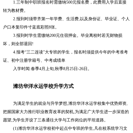
1.
三年制中职班报名时需缴纳
500
元报名费，此费用入学后直接
转为教材费。
2.
报到时须带齐第一年学费、生活费
,
以及身份证、毕业证、个人
户口本复印件寸蓝底彩照
8
张。
3.
报到时学生需缴纳
200
元住宿押金。毕业离校时若无财物损
坏，则全部退回
!
4.
报考“三二连读”大专班的学生，报名时须提供今年的中考准考
证、初中注册学籍号、中考成绩单
入学时闻
:
春季
4
月上旬
;
秋季
8
月
25
日
-26
日。
潍坊华洋水运学校升学方式
为满足学生的就业与升学梦想
,
潍坊华洋水运学校集中优势师资
,
把握国家大力推行职业教育改革的契机
,
为满足广大学生进一步深造的
愿望
,
为学生开设了三条通往大学与工作岗位的平坦道路。
(1)
潍坊华洋水运学校初中起点中专班的学生
,
凡在校系统学习文